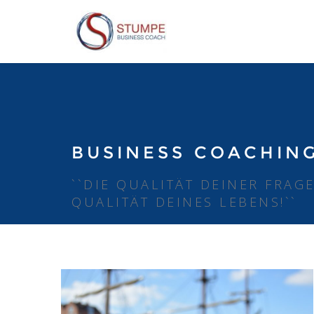
BUSINESS COACHIN
``DIE QUALITÄT DEINER FRAG
QUALITÄT DEINES LEBENS!``