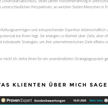
t Universitätsabschluss, vielen Jahren Konzernerfahrung in untersc
 unterschiedlichen Perspektiven, an welchen Stellen Menschen in Fr
infühlungsvermögen und entsprechender Expertise leidenschaftlich u
otenzial bei Ihnen liegt. Sie erlangen so Klarheit über Ziele, über o
ndividuelle Strategien, um Ihre unternehmerischen Ziele effektiv z
e mich! Ich stehe Ihnen für ein unverbindliches Strategiegespräch g
AS KLIENTEN ÜBER MICH SAG